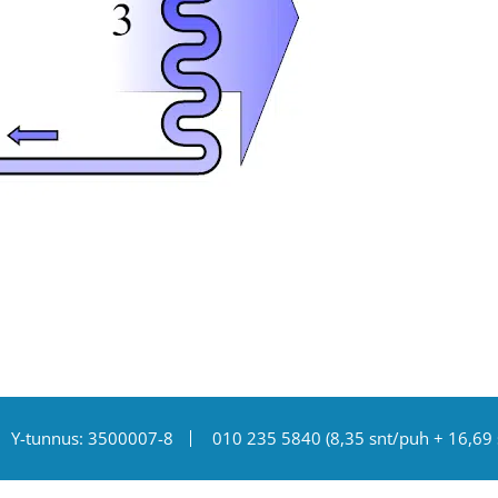
Y-tunnus: 3500007-8
010 235 5840
(8,35 snt/puh + 16,69 