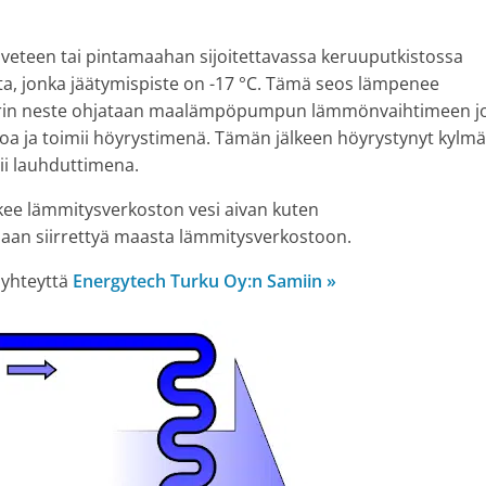
, veteen tai pintamaahan sijoitettavassa keruuputkistossa
sta, jonka jäätymispiste on -17 °C. Tämä seos lämpenee
irin neste ohjataan maalämpöpumpun lämmönvaihtimeen j
 ja toimii höyrystimenä. Tämän jälkeen höyrystynyt kylmä
ii lauhduttimena.
kee lämmitysverkoston vesi aivan kuten
aan siirrettyä maasta lämmitysverkostoon.
 yhteyttä
Energytech Turku Oy:n Samiin »