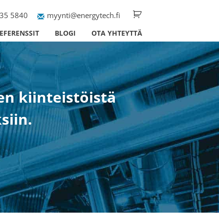
35 5840
myynti@energytech.fi
EFERENSSIT
BLOGI
OTA YHTEYTTÄ
 kiinteistöistä
siin.