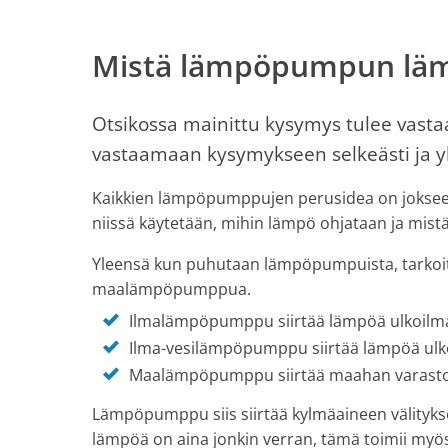
Mistä lämpöpumpun läm
Otsikossa mainittu kysymys tulee vasta
vastaamaan kysymykseen selkeästi ja yk
Kaikkien lämpöpumppujen perusidea on jokseenk
niissä käytetään, mihin lämpö ohjataan ja mist
Yleensä kun puhutaan lämpöpumpuista, tarko
maalämpöpumppua.
Ilmalämpöpumppu siirtää lämpöä ulkoilmas
Ilma-vesilämpöpumppu siirtää lämpöä ulko
Maalämpöpumppu siirtää maahan varastoit
Lämpöpumppu siis siirtää kylmäaineen välitykse
lämpöä on aina jonkin verran, tämä toimii myös