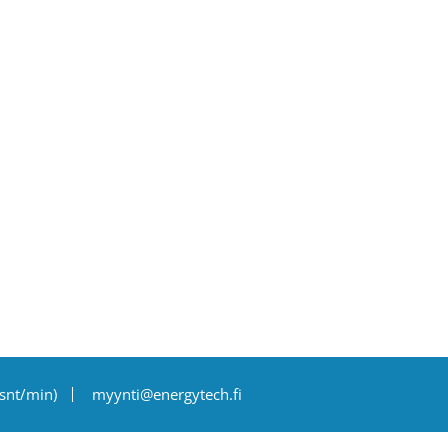
snt/min)
myynti@energytech.fi