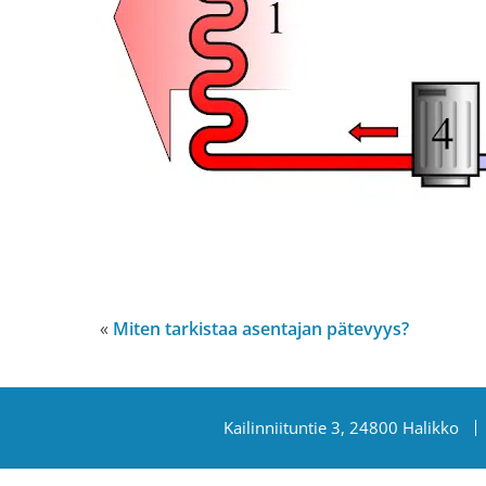
Miten tarkistaa asentajan pätevyys?
Kailinniituntie 3, 24800 Halikko