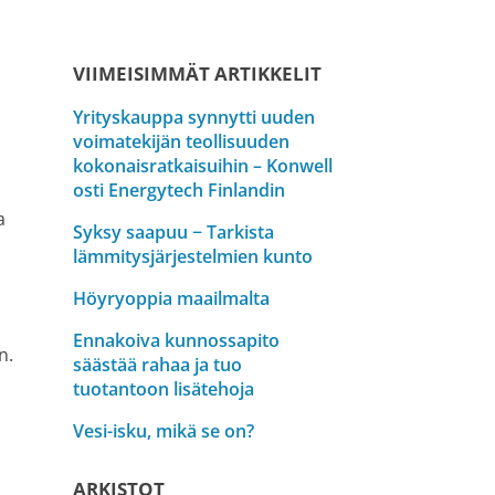
VIIMEISIMMÄT ARTIKKELIT
Yrityskauppa synnytti uuden
voimatekijän teollisuuden
kokonaisratkaisuihin – Konwell
osti Energytech Finlandin
a
Syksy saapuu − Tarkista
lämmitysjärjestelmien kunto
Höyryoppia maailmalta
Ennakoiva kunnossapito
n.
säästää rahaa ja tuo
tuotantoon lisätehoja
Vesi-isku, mikä se on?
ARKISTOT