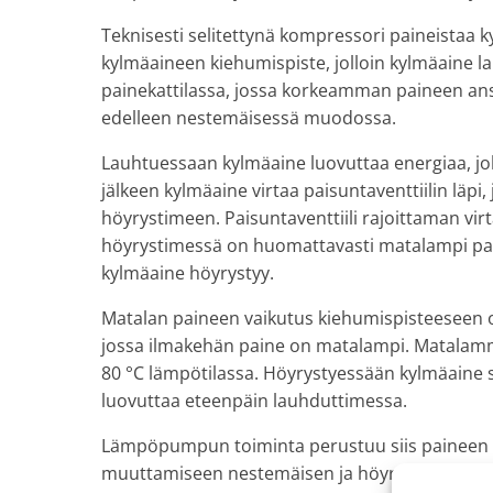
Teknisesti selitettynä kompressori paineista
kylmäaineen kiehumispiste, jolloin kylmäaine l
painekattilassa, jossa korkeamman paineen ans
edelleen nestemäisessä muodossa.
Lauhtuessaan kylmäaine luovuttaa energiaa, j
jälkeen kylmäaine virtaa paisuntaventtiilin läp
höyrystimeen. Paisuntaventtiili rajoittaman v
höyrystimessä on huomattavasti matalampi pain
kylmäaine höyrystyy.
Matalan paineen vaikutus kiehumispisteeseen on
jossa ilmakehän paine on matalampi. Matalamm
80 °C lämpötilassa. Höyrystyessään kylmäaine 
luovuttaa eteenpäin lauhduttimessa.
Lämpöpumpun toiminta perustuu siis paineen 
muuttamiseen nestemäisen ja höyrymäisen väl