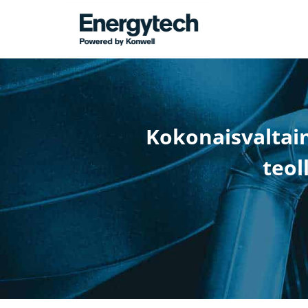
Kokonaisvaltai
teol