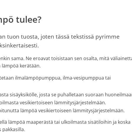
pö tulee?
an tuon tuosta, joten tässä tekstissä pyrimme
sinkertaisesti.
in sama. Ne eroavat toisistaan sen osalta, mitä väliainett
ä lämpöä kerätään.
itetaan ilmalämpöpumppua, ilma-vesipumppua tai
ta sisäyksikölle, josta se puhalletaan suoraan huoneilmaa
ilmasta vesikiertoiseen lämmitysjärjestelmään.
unutta lämpöä vesikiertoiseen lämmitysjärjestelmään.
llä lämpöä maaperästä tai ulkoilmasta sisätiloihin ja koska
 pakkasilla.