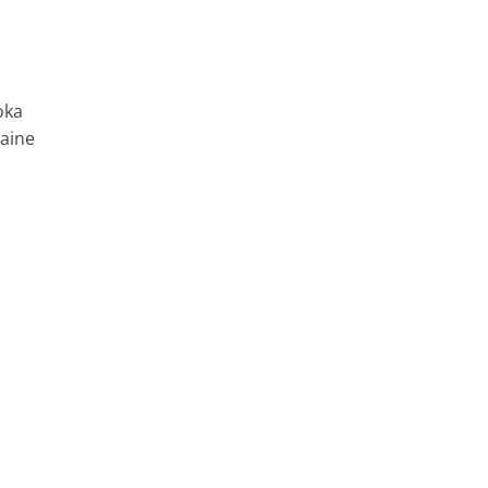
oka
aine