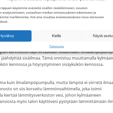
llista sitoa sekä luovuttaa suuria määriä energiaa. Esimerk
enemmän lämpöenergiaa kuin veden lämmittäminen 0 °C -> 1
i riippuen käytämme evästeitä sisällön räätälöimiseen, sivuston
n analysoimiseen, sosiaalisen median ominaisuuksien tukemiseen ja
mme markkinointia. Voit aina muuttaa evästeasetuksiasi sivun alareunan
nkistä.
 niin höyrystyminen tapahtuu ulkoyksikön kennostossa, jo
Hyväksy
Kiellä
Näytä asetu
va ilma jäähtyy luovuttaessaan lämpöenergia höyrystyvään
 tapahtuu sisäyksikön kennossa, jossa nestemäiseksi lauh
Tietosuoja
gian kennoston läpi virtaavaan sisäilmaan. Ilmalämpöpum
myös jäähdyttää sisäilmaa. Tämä onnistuu muuttamalla kylmäa
ksikön kennossa ja höyrystyminen sisäyksikön kennossa.
a kuin ilmalämpöpumpulla, mutta lämpöä ei siirretä ilma
nosto on siis korvattu lämmönvaihtimella, joka toimii
a kiertää lämmitysverkoston vesi, johon kylmäaineen
ansiosta myös talon käyttövesi pystytään lämmittämään il