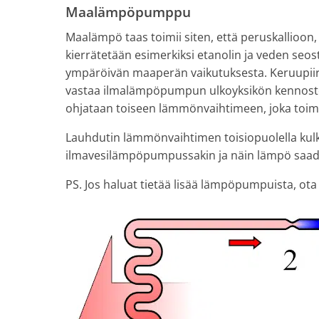
Maalämpöpumppu
Maalämpö taas toimii siten, että peruskallioon
kierrätetään esimerkiksi etanolin ja veden seo
ympäröivän maaperän vaikutuksesta. Keruupi
vastaa ilmalämpöpumpun ulkoyksikön kennostoa
ohjataan toiseen lämmönvaihtimeen, joka toim
Lauhdutin lämmönvaihtimen toisiopuolella kul
ilmavesilämpöpumpussakin ja näin lämpö saad
PS. Jos haluat tietää lisää lämpöpumpuista, ota