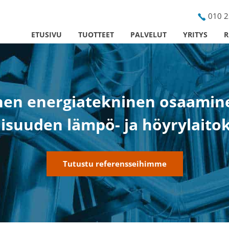
010 2
ETUSIVU
TUOTTEET
PALVELUT
YRITYS
R
nen energiatekninen osaaminen
lisuuden lämpö- ja höyrylaitok
Tutustu referensseihimme