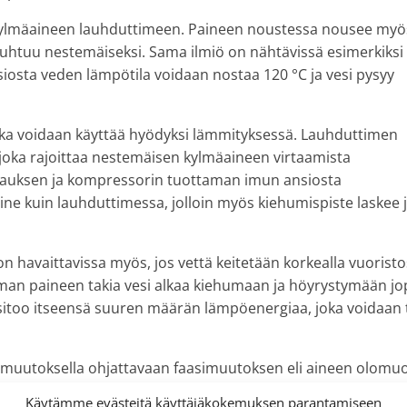
a kylmäaineen lauhduttimeen. Paineen noustessa nousee myö
auhtuu nestemäiseksi. Sama ilmiö on nähtävissä esimerkiksi
iosta veden lämpötila voidaan nostaa 120 °C ja vesi pysyy
oka voidaan käyttää hyödyksi lämmityksessä. Lauhduttimen
i, joka rajoittaa nestemäisen kylmäaineen virtaamista
irtauksen ja kompressorin tuottaman imun ansiosta
e kuin lauhduttimessa, jolloin myös kiehumispiste laskee 
 havaittavissa myös, jos vettä keitetään korkealla vuoristo
an paineen takia vesi alkaa kiehumaan ja höyrystymään jo
sitoo itseensä suuren määrän lämpöenergiaa, joka voidaan 
muutoksella ohjattavaan faasimuutoksen eli aineen olom
illä. Faasimuutos on lämpöpumpun toiminnan kannalta tär
Käytämme evästeitä käyttäjäkokemuksen parantamiseen