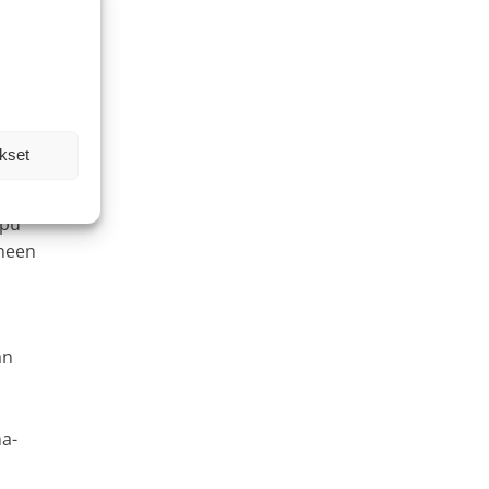
ikisi
00
nka
kset
tuva
ppu
ineen
an
ma-