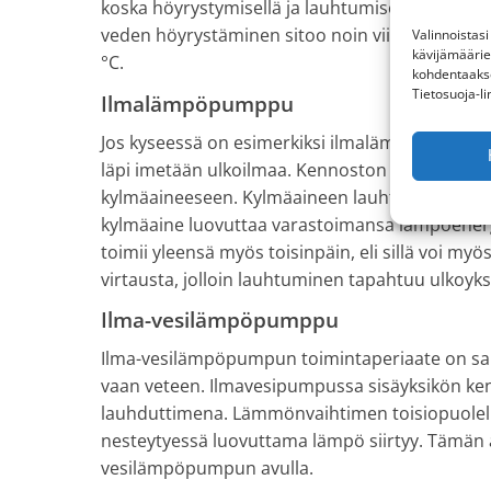
koska höyrystymisellä ja lauhtumisella on mahdo
veden höyrystäminen sitoo noin viisi kertaa 
Valinnoistas
kävijämäärie
°C.
kohdentaakse
Tietosuoja-li
Ilmalämpöpumppu
Jos kyseessä on esimerkiksi ilmalämpöpumppu,
läpi imetään ulkoilmaa. Kennoston läpi virtaa
kylmäaineeseen. Kylmäaineen lauhtuminen taas
kylmäaine luovuttaa varastoimansa lämpöener
toimii yleensä myös toisinpäin, eli sillä voi 
virtausta, jolloin lauhtuminen tapahtuu ulkoy
Ilma-vesilämpöpumppu
Ilma-vesilämpöpumpun toimintaperiaate on sam
vaan veteen. Ilmavesipumpussa sisäyksikön ken
lauhduttimena. Lämmönvaihtimen toisiopuolell
nesteytyessä luovuttama lämpö siirtyy. Tämän 
vesilämpöpumpun avulla.