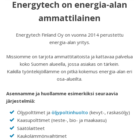
Energytech on energia-alan
ammattilainen
Energytech Finland Oy on vuonna 2014 perustettu
energia-alan yritys.
Missiomme on tarjota ammattitaitoista ja kattavaa palvelua
koko Suomen alueella, jossa asiakas on tärkein.
Kaikilla työntekijöillämme on pitkä kokemus energia-alan eri
osa-alueilta.
Asennamme ja huollamme esimerkiksi seuraavia
järjestelmiä:
Öljypolttimet ja
öljypoltinhuolto
(kevyt-, raskasöljy)
Kaasupolttimet (neste-, bio- ja maakaasu)
Säätölaitteet
Kaukolämmönvaihtimet