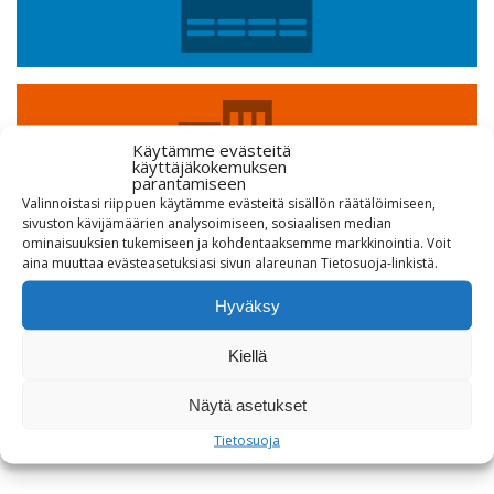
Käytämme evästeitä
Taloyhtiöt
käyttäjäkokemuksen
parantamiseen
Valinnoistasi riippuen käytämme evästeitä sisällön räätälöimiseen,
sivuston kävijämäärien analysoimiseen, sosiaalisen median
ominaisuuksien tukemiseen ja kohdentaaksemme markkinointia. Voit
aina muuttaa evästeasetuksiasi sivun alareunan Tietosuoja-linkistä.
Hyväksy
Yksityiset
Kiellä
Näytä asetukset
Tietosuoja