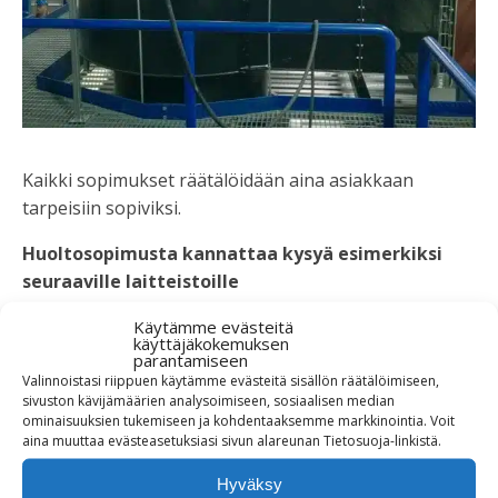
Kaikki sopimukset räätälöidään aina asiakkaan
tarpeisiin sopiviksi.
Huoltosopimusta kannattaa kysyä esimerkiksi
seuraaville laitteistoille
öljypolttimet ja
öljypoltinhuolto
(kevyt-,
Käytämme evästeitä
raskasöljy)
käyttäjäkokemuksen
parantamiseen
kaasupolttimet (neste-, bio- ja maakaasu)
Valinnoistasi riippuen käytämme evästeitä sisällön räätälöimiseen,
automaatiojärjestelmät
sivuston kävijämäärien analysoimiseen, sosiaalisen median
ominaisuuksien tukemiseen ja kohdentaaksemme markkinointia. Voit
sähkölaitteistot
aina muuttaa evästeasetuksiasi sivun alareunan Tietosuoja-linkistä.
kaukolämpöjärjestelmät
Hyväksy
aurinkolämpöjärjestelmät