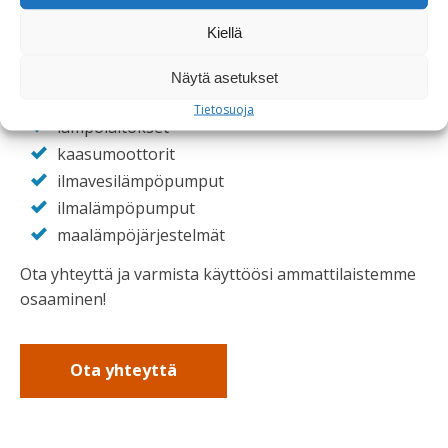
pellettilaitteistot
Kiellä
hakelaitokset
höyrynkehitin
ja höyrylaitteistot
Näytä asetukset
lämpökeskukset
Tietosuoja
lämpölaitokset
kaasumoottorit
ilmavesilämpöpumput
ilmalämpöpumput
maalämpöjärjestelmät
Ota yhteyttä ja varmista käyttöösi ammattilaistemme
osaaminen!
Ota yhteyttä