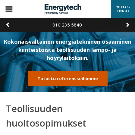
YHTEYS-
TIEDOT
010 235 5840
Kokonaisvaltainen energiatekninen osaaminen
kiinteistöistä teollisuuden lämpö- ja
höyrylaitoksiin.
Tutustu referensseihimme
Teollisuuden
huoltosopimukset