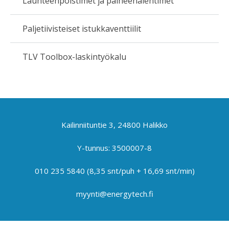
Lauhteenpoistimet ja paineenalentimet
Paljetiivisteiset istukkaventtiilit
TLV Toolbox-laskintyökalu
Kailinniituntie 3, 24800 Halikko
Y-tunnus: 3500007-8
010 235 5840
(8,35 snt/puh + 16,69 snt/min)
myynti@energytech.fi