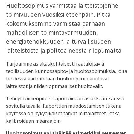
Huoltosopimus varmistaa laitteistojenne
toimivuuden vuosiksi eteenpäin. Pitkä
kokemuksemme varmistaa parhaan
mahdollisen toimintavarmuuden,
energiatehokkuuden ja turvallisuuden
laitteistosta ja polttoaineesta riippumatta.
Tarjoamme asiakaskohtaisesti räätälöitäviä
teollisuuden kunnossapito- ja huoltosopimuksia, joita
tehdessä kartoitetaan huollon piiriin kuuluvat
laitteistot ja niiden optimaaliset huoltovälit.
Tehdyt toimenpiteet raportoidaan asiakkaan kanssa
sovitulla tavalla. Raporttien muodostamisen tukena
käytössä on nykyaikaiset tarkat mittalaitteet, jotka
kalibroidaan määräajoin.
Huoltosopimus voi sisältää esimerkiksi seuraavat