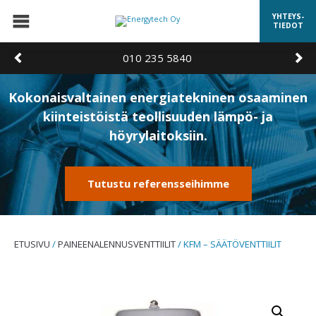
YHTEYS-
TIEDOT
010 235 5840
Kokonaisvaltainen energiatekninen osaaminen
kiinteistöistä teollisuuden lämpö- ja
höyrylaitoksiin.
Tutustu referensseihimme
ETUSIVU
/
PAINEENALENNUSVENTTIILIT
/ KFM – SÄÄTÖVENTTIILIT