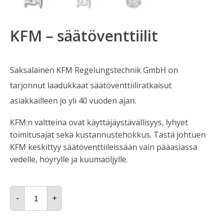
KFM – säätöventtiilit
Saksalainen KFM Regelungstechnik GmbH on
tarjonnut laadukkaat säätöventtiiliratkaisut
asiakkailleen jo yli 40 vuoden ajan.
KFM:n valtteina ovat käyttäjäystävällisyys, lyhyet
toimitusajat sekä kustannustehokkus. Tästä johtuen
KFM keskittyy säätöventtiileissään vain pääasiassa
vedelle, höyrylle ja kuumaöljylle.
KFM
-
-
+
säätöventtiilit
määrä