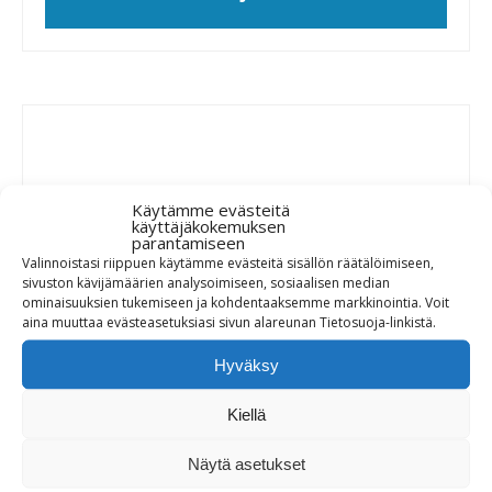
Käytämme evästeitä
käyttäjäkokemuksen
parantamiseen
Valinnoistasi riippuen käytämme evästeitä sisällön räätälöimiseen,
sivuston kävijämäärien analysoimiseen, sosiaalisen median
ominaisuuksien tukemiseen ja kohdentaaksemme markkinointia. Voit
aina muuttaa evästeasetuksiasi sivun alareunan Tietosuoja-linkistä.
Hyväksy
COSPECT®-yhdistelmäventtiili
Kiellä
Lisää tarjouskoriin
Näytä asetukset