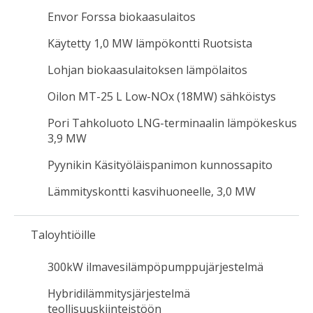
Envor Forssa biokaasulaitos
Käytetty 1,0 MW lämpökontti Ruotsista
Lohjan biokaasulaitoksen lämpölaitos
Oilon MT-25 L Low-NOx (18MW) sähköistys
Pori Tahkoluoto LNG-terminaalin lämpökeskus
3,9 MW
Pyynikin Käsityöläispanimon kunnossapito
Lämmityskontti kasvihuoneelle, 3,0 MW
Taloyhtiöille
300kW ilmavesilämpöpumppujärjestelmä
Hybridilämmitysjärjestelmä
teollisuuskiinteistöön