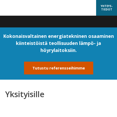
YHTEYS-
TIEDOT
Kokonaisvaltainen energiatekninen osaaminen
kiinteistöistä teollisuuden lämpö- ja
höyrylaitoksiin.
Tutustu referensseihimme
Yksityisille