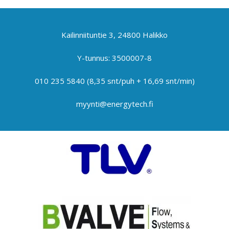
Kailinniituntie 3, 24800 Halikko
Y-tunnus: 3500007-8
010 235 5840
(8,35 snt/puh + 16,69 snt/min)
myynti@energytech.fi