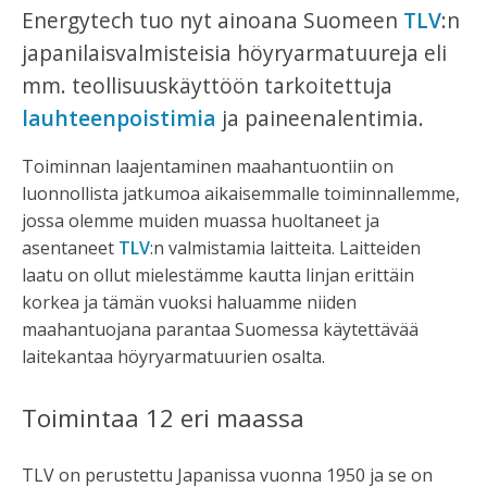
Energytech tuo nyt ainoana Suomeen
TLV
:n
japanilaisvalmisteisia höyryarmatuureja eli
mm. teollisuuskäyttöön tarkoitettuja
lauhteenpoistimia
ja paineenalentimia.
Toiminnan laajentaminen maahantuontiin on
luonnollista jatkumoa aikaisemmalle toiminnallemme,
jossa olemme muiden muassa huoltaneet ja
asentaneet
TLV
:n valmistamia laitteita. Laitteiden
laatu on ollut mielestämme kautta linjan erittäin
korkea ja tämän vuoksi haluamme niiden
maahantuojana parantaa Suomessa käytettävää
laitekantaa höyryarmatuurien osalta.
Toimintaa 12 eri maassa
TLV on perustettu Japanissa vuonna 1950 ja se on