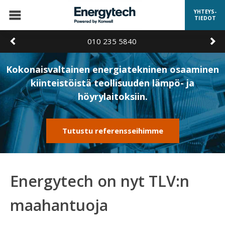
YHTEYS-
TIEDOT
010 235 5840
Kokonaisvaltainen energiatekninen osaaminen
kiinteistöistä teollisuuden lämpö- ja
höyrylaitoksiin.
Tutustu referensseihimme
Energytech on nyt TLV:n
maahantuoja