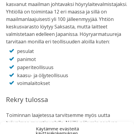
kasvanut maailman johtavaksi höyrylaitevalmistajaksi.
Yhtiöllä on toimintaa 12 eri maassa ja sillä on
maailmanlaajuisesti yli 100 jälleenmyyjää. Yhtiön
keskusvarasto löytyy Saksasta, mutta laitteet
valmistetaan edelleen Japanissa. Höyryarmatuureja
tarvitaan monilla eri teollisuuden aloilla kuten:
pesulat
panimot
paperiteollisuus
kaasu- ja öljyteollisuus
voimalaitokset
Rekry tulossa
Toiminnan laajetessa tarvitsemme myös uutta
työvoimaa myyntipuolelle. Näillä näkymin sopivan
Käytämme evästeitä
henkilön palkkaaminen voisi olla ajankohtaista kesän
käyttäjäkokemuksen