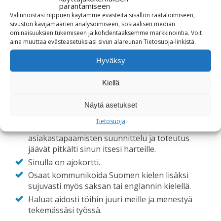
parantamiseen
jälkeen, jolloin kielitaitoinen (saksa/englanti) myyjä,
Valinnoistasi riippuen käytämme evästeitä sisällön räätälöimiseen,
voisi aloittaa työt. Muutamia kriteerejä avautuvaan
sivuston kävijämäärien analysoimiseen, sosiaalisen median
tehtävään:
ominaisuuksien tukemiseen ja kohdentaaksemme markkinointia. Voit
aina muuttaa evästeasetuksiasi sivun alareunan Tietosuoja-linkistä.
Olet valmis liikkuvaan työhön, koska
asiakaskäyntejä tulee tehdä myös
Hyväksy
pohjoisemmassa Suomessa.
Olet tekniseen myyntiin kykenevä henkilö, jolla
Kiellä
on jo ennestään kokemusta höyryjärjestelmistä
höyryn ominaisuuksista ja lauhteen käsittelystä.
Näytä asetukset
Kykenet suunnittelemaan omaa ajankäyttöäsi ja
Tietosuoja
tekemään reittisuunnittelua tehokkaasti, sillä
asiakastapaamisten suunnittelu ja toteutus
jäävät pitkälti sinun itsesi harteille.
Sinulla on ajokortti.
Osaat kommunikoida Suomen kielen lisäksi
sujuvasti myös saksan tai englannin kielellä.
Haluat aidosti töihin juuri meille ja menestyä
tekemässäsi työssä.